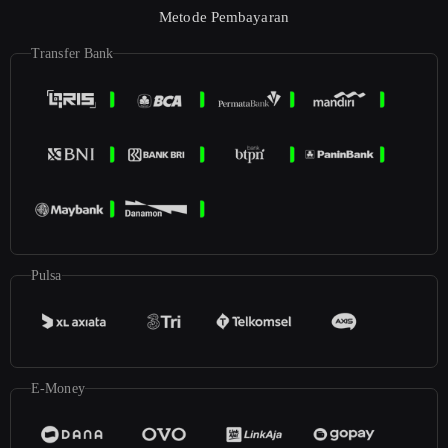
Metode Pembayaran
Transfer Bank
Pulsa
E-Money