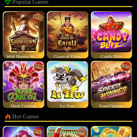
Popular Games
Wild Bounty Showdown
Grace of Ebisu
Candy Blitz
Mask Carnival
Le Zeus
Speed Winner
Hot Games