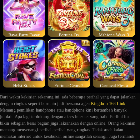
Rave Party Fever
Fortune Ox
Mahjong Ways 3
Heist Stakes
Fortune Gems 2
Carnaval Fiesta
Dari waktu kekinian sekarang ini, ada beberapa perihal yang dapat jalankan
dengan ringkas seperti bermain judi bersama agen
Kingdom 168 Link
.
Memang pemilikan handphone atau handphone kini bertambah banyak
jumlah. Apa lagi terdukung dengan akses internet yang baik. Perihal itu
bikin sebagian besar bagian juga laksanakan dengan online. Orang kekinian
memang menyenangi perihal-perihal yang ringkas. Tidak aneh kalau
memakai internet untuk kesibukan online sangatlah senangi. Juga termasuk