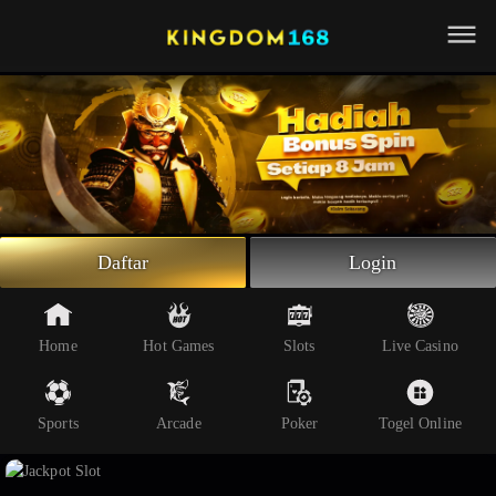
Beranda
Slot Online
Live Casino
Sportsbook
Arcade
Togel Online
Daftar
Login
Poker
Whatsapp
Home
Hot Games
Slots
Live Casino
Telegram
Sports
Arcade
Poker
Togel Online
Livechat