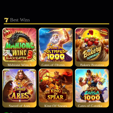
Best Wins
Mahjong Wins 3
Gates of Olympus 1000
Bakery Bonanza
Sword of Ares
King Of Spears
Gates of Gatotkaca 1000