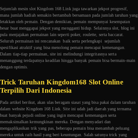
Sejumlah mesin slot Kingdom 168 Link juga tawarkan jekpot progresif,
mana jumlah hadiah semakin bertambah bersamaan pada jumlah taruhan yang
letakkan oleh pemain. Dengan demikian, pemain mempunyai kesempatan
besar buat menggapai jekpot yang mengganti hidup. Selainnya slot, blog ini
pula menjajakan permainan lain seperti poker, roulette, serta baccarat.
Seluruh permainan ini rencanakan baik serta perlengkapi sejumlah
spesifikasi atraktif yang bisa menolong pemain mencapai kemenangan.
Dalam tiap-tiap permainan, site ini melindungi integritasnya serta
menanggung terdapatnya keadilan hingga banyak pemain bisa bermain-main
dengan optimis.
Trick Taruhan Kingdom168 Slot Online
Terpilih Dari Indonesia
Pada artikel berikut, akan ulas beragam siasat yang bisa pakai dalam taruhan
dalam website Kingdom 168 Link. Site ini udah jadi daerah yang ternama
buat banyak pejudi online yang ingin mencapai kemenangan serta
memaksimalkan kemungkinan mereka. Dengan menyadari dan
mengaplikasikan trik yang pas, beberapa pemain bisa menambah peluang
mereka untuk raih hasil yang beri keuntungan. Salah satunya trick yang