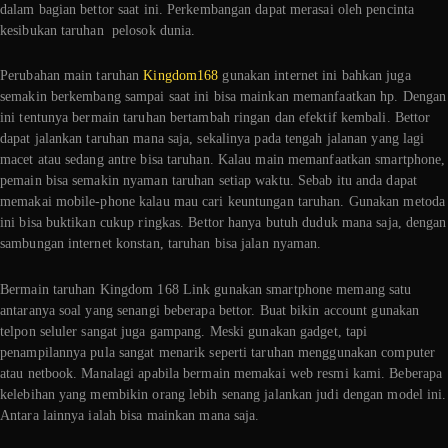
dalam bagian bettor saat ini. Perkembangan dapat merasai oleh pencinta
kesibukan taruhan pelosok dunia.
Perubahan main taruhan
Kingdom168
gunakan internet ini bahkan juga
semakin berkembang sampai saat ini bisa mainkan memanfaatkan hp. Dengan
ini tentunya bermain taruhan bertambah ringan dan efektif kembali. Bettor
dapat jalankan taruhan mana saja, sekalinya pada tengah jalanan yang lagi
macet atau sedang antre bisa taruhan. Kalau main memanfaatkan smartphone,
pemain bisa semakin nyaman taruhan setiap waktu. Sebab itu anda dapat
memakai mobile-phone kalau mau cari keuntungan taruhan. Gunakan metoda
ini bisa buktikan cukup ringkas. Bettor hanya butuh duduk mana saja, dengan
sambungan internet konstan, taruhan bisa jalan nyaman.
Bermain taruhan Kingdom 168 Link gunakan smartphone memang satu
antaranya soal yang senangi beberapa bettor. Buat bikin account gunakan
telpon seluler sangat juga gampang. Meski gunakan gadget, tapi
penampilannya pula sangat menarik seperti taruhan menggunakan computer
atau netbook. Manalagi apabila bermain memakai web resmi kami. Beberapa
kelebihan yang membikin orang lebih senang jalankan judi dengan model ini.
Antara lainnya ialah bisa mainkan mana saja.