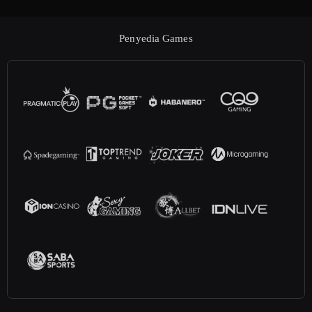
Penyedia Games