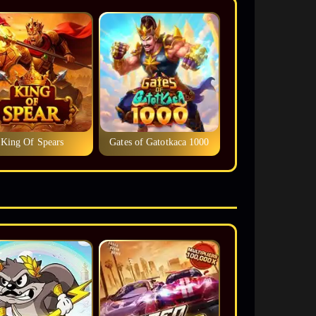
King Of Spears
Gates of Gatotkaca 1000