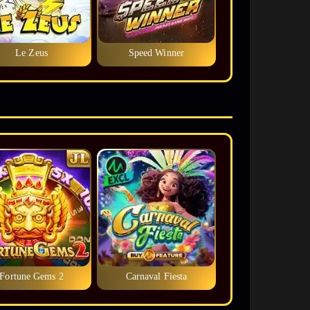
Le Zeus
Speed Winner
Fortune Gems 2
Carnaval Fiesta