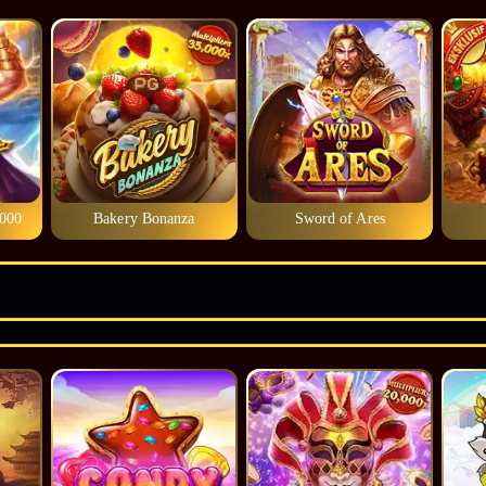
1000
Bakery Bonanza
Sword of Ares