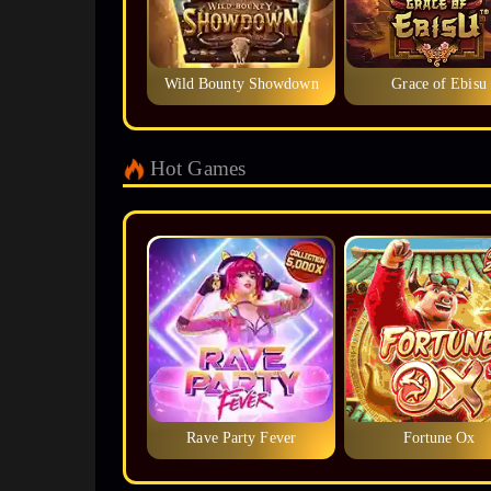
Wild Bounty Showdown
Grace of Ebisu
Hot Games
Rave Party Fever
Fortune Ox