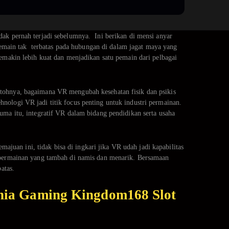
dak pernah terjadi sebelumnya. Ini berikan di mensi anyar
Pemain tak terbatas pada hubungan di dalam jagat maya yang
emakin lebih kuat dan menjadikan satu pemain dari pelbagai
tohnya, bagaimana VR mengubah kesehatan fisik dan psikis
ologi VR jadi titik focus penting untuk industri permainan.
ma itu, integratif VR dalam bidang pendidikan serta usaha
ajuan ini, tidak bisa di ingkari jika VR udah jadi kapabilitas
 permainan yang tambah di namis dan menarik. Bersamaan
atas.
nia Gaming Kingdom168 Slot