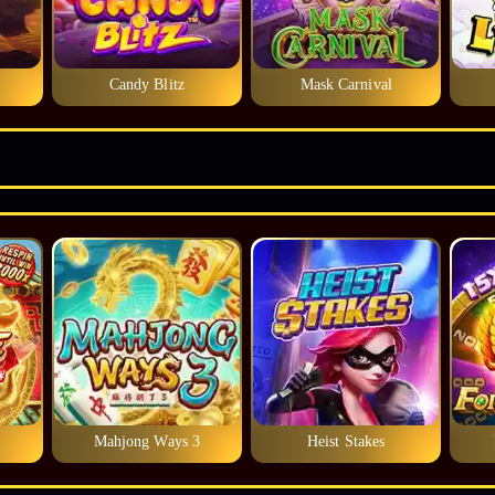
Candy Blitz
Mask Carnival
Mahjong Ways 3
Heist Stakes