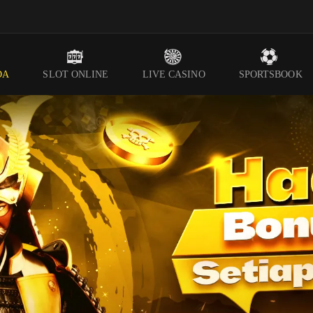
DA
SLOT ONLINE
LIVE CASINO
SPORTSBOOK