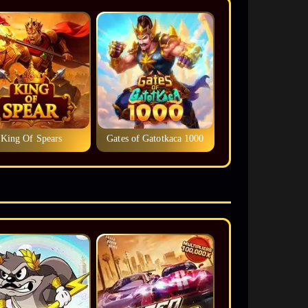
King Of Spears
Gates of Gatotkaca 1000