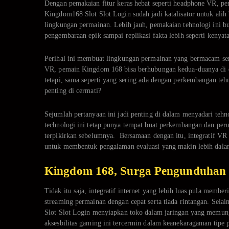
Dengan pemakaian fitur keras hebat seperti headphone VR, pe
Kingdom168 Slot Slot Login sudah jadi katalisator untuk alih b
lingkungan permainan. Lebih jauh, pemakaian tehnologi ini 
pengembaraan epik sampai replikasi fakta lebih seperti kenyat
Perihal ini membuat lingkungan permainan yang bermacam sert
VR, pemain Kingdom 168 bisa berhubungan kedua-duanya di da
tetapi, sama seperti yang sering ada dengan perkembangan te
penting di cermati?
Sejumlah pertanyaan ini jadi penting di dalam menyadari teh
technologi ini tetap punya tempat buat perkembangan dan per
terpikirkan sebelumnya. Bersamaan dengan itu, integratif VR 
untuk membentuk pengalaman evaluasi yang makin lebih dalam 
Kingdom 168, Surga Pengunduhan
Tidak itu saja, integratif internet yang lebih luas pula mem
streaming permainan dengan cepat serta tiada rintangan. Selai
Slot Slot Login menyiapkan toko dalam jaringan yang memun
aksesbilitas gaming ini tercermin dalam keanekaragaman tipe 