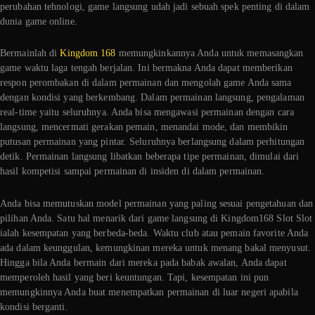
perubahan tehnologi, game langsung udah jadi sebuah spek penting di dalam
dunia game online.
Bermainlah di
Kingdom 168
memungkinkannya Anda untuk memasangkan
game waktu laga tengah berjalan. Ini bermakna Anda dapat memberikan
respon perombakan di dalam permainan dan mengolah game Anda sama
dengan kondisi yang berkembang. Dalam permainan langsung, pengalaman
real-time yaitu seluruhnya. Anda bisa mengawasi permainan dengan cara
langsung, mencermati gerakan pemain, menandai mode, dan membikin
putusan permainan yang pintar. Seluruhnya berlangsung dalam perhitungan
detik. Permainan langsung libatkan beberapa tipe permainan, dimulai dari
hasil kompetisi sampai permainan di insiden di dalam permainan.
Anda bisa memutuskan model permainan yang paling sesuai pengetahuan dan
pilihan Anda. Satu hal menarik dari game langsung di Kingdom168 Slot Slot
ialah kesempatan yang berbeda-beda. Waktu club atau pemain favorite Anda
ada dalam keunggulan, kemungkinan mereka untuk menang bakal menyusut.
Hingga bila Anda bermain dari mereka pada babak awalan, Anda dapat
memperoleh hasil yang beri keuntungan. Tapi, kesempatan ini pun
memungkinnya Anda buat menempatkan permainan di luar negeri apabila
kondisi berganti.