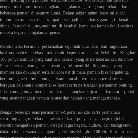
kesan gaming yang populer. Kingdom168 Slot Slot sebagai startup kecil
dengan misi untuk mendatangkan pengalaman gaming yang hebat terhadap
beberapa pemain di penjuru dunia. Dalam sekian tahun, basis ini sudah
tumbuh secara berarti dan sampai posisi jadi suatu basis gaming terkenal di
dunia. Sesudah itu, argumen inti di kembali kemajuan kami yakni loyalitas
mereka kepada pengalaman pemain.
Mereka terus berusaha, perkenalkan sejumlah fitur baru, dan tingkatkan
kualitas service mereka untuk penuhi keperluan pemain. Selain itu, Kingdom
168 punya komune yang kuat dari pemain yang share ketertarikan dalam e-
Sports, arkade, dan games streaming. Ini membikin lingkungan yang
memberikan dukungan serta kolaboratif di mana pemain bisa bergabung,
bertanding, serta berhubungan. Kami sudah merajut kooperasi secara
beragam pelaksana kompetisi e-Sports serta perusahaan permainan penting.
Ini memungkinnya mereka untuk mendatangkan kejuaraan dan acara spesial
yang mendatangkan pemain teratas dan hadiah yang menggairahkan.
Dengan beberapa jenis permainan e-Sports, arkade, serta permainan
streaming yang mereka menawarkan, kami punyai daya magnet global.
Mereka mengaitkan pemain dari pelbagai negara, budaya, dan background
dalam cinta bersama pada gaming. Evolusi Kingdom168 Slot Slot termasuk