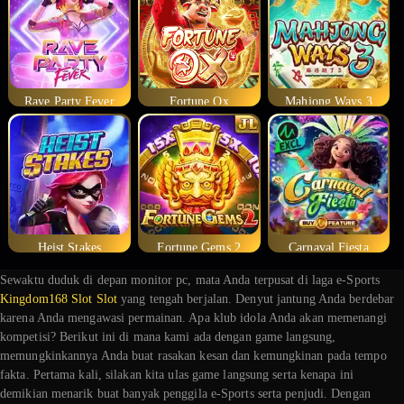
Rave Party Fever
Fortune Ox
Mahjong Ways 3
Heist Stakes
Fortune Gems 2
Carnaval Fiesta
Sewaktu duduk di depan monitor pc, mata Anda terpusat di laga e-Sports
Kingdom168 Slot Slot
yang tengah berjalan. Denyut jantung Anda berdebar
karena Anda mengawasi permainan. Apa klub idola Anda akan memenangi
kompetisi? Berikut ini di mana kami ada dengan game langsung,
memungkinkannya Anda buat rasakan kesan dan kemungkinan pada tempo
fakta. Pertama kali, silakan kita ulas game langsung serta kenapa ini
demikian menarik buat banyak penggila e-Sports serta penjudi. Dengan