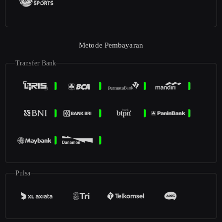
Metode Pembayaran
Transfer Bank
Pulsa