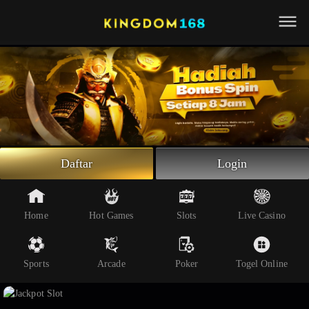
Beranda
Slot Online
Live Casino
Sportsbook
Arcade
Togel Online
Daftar
Login
Poker
Whatsapp
Home
Hot Games
Slots
Live Casino
Telegram
Sports
Arcade
Poker
Togel Online
Livechat