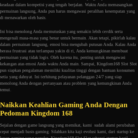
keadaan dalam kompetisi yang tengah berjalan. Waktu Anda memasangkan
permainan langsung, Anda pun harus mengawasi peralihan kesempatan yang
di menawarkan oleh basis.
Ini bisa menolong Anda memutuskan yang semakin lebih cerdik serta
mengenali masa-masa yang benar untuk bermain. Akan tetapi, pikirlah kalau
dalam permainan langsung, emosi bisa mengubah putusan Anda. Kalau Anda
berasa frustrasi atau terlampau yakin di ri, Anda kemungkinan membuat
permainan yang tidak logis. Oleh karena itu, penting untuk mengawasi
kekangan atas emosi Anda waktu Anda main. Sampai, Kingdom168 Slot Slot
pun siapkan pengalaman memiliki kualitas tinggi dengan bantuan konsumen
setia yang dahsyat. Ini terhitung pelayanan pelanggan 24/7 yang siap
menolong Anda dengan pertanyaan atau problem yang kemungkinan Anda
temui.
Naikkan Keahlian Gaming Anda Dengan
Pedoman Kingdom 168
Sejalan dengan game langsung yang memikat, kami sudah alami perubahan
cepat menjadi basis gaming. Silahkan kita kaji evolusi kami, dari startup ke